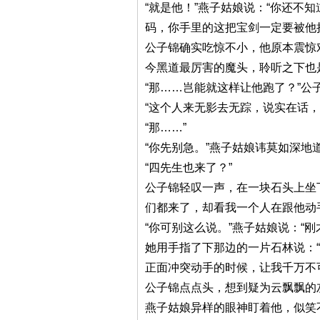
“就是他！”燕子姑娘说：“你还
码，你手里的这把宝剑一定要被他
公子锦确实吃惊不小，他原本震惊
今黑道最厉害的魔头，聆听之下也
“那……岂能就这样让他跑了？”公
“这个人来无影去无踪，说实在话
“那……”
“你先别急。”燕子姑娘讳莫如深地
“四先生也来了？”
公子锦轻叹一声，在一块石头上坐
们都来了，却看我一个人在跟他动
“你可别这么说。”燕子姑娘说：“
她用手指了下那边的一片石林说：
正面冲突动手的时候，让我千万不
公子锦点点头，想到疑为云飘飘的
燕子姑娘异样的眼神盯着他，似笑