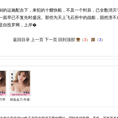
制的运施配合下，来犯的十艘快船，不及一个时辰，已全数消灭
一面早已不复先时盛况。那些为天上飞石所中的战船，固然溃不
是自投罗网，上岸�
返回目录
上一页
下一页
回到顶部
赞
（
3
）
踩
（
3
）
刀亭
碧血金刀 作者:
曹若冰