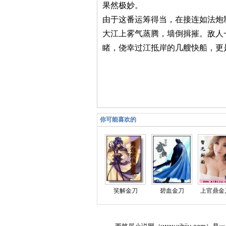
果然极妙。
由于这番运筹得当，在接连如法炮
大江上雾气蒸腾，墙倒揖摧。敌人
睹，侥幸过江抵岸的几艘快船，更
你可能喜欢的
笑解金刀
碧血金刀
上官鼎金