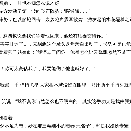
着她，一时也不知怎么说才好。
寺方发动了第二波的飞石阵势：“噗通通……”
阵势，也以船炮回击，轰轰炮声震耳欲聋，激发起的水花隔着老
动，麻四叔说要我们等着他回来，他还有话要交待你。”
能善罢甘休了……云飘飘这个魔头既然亲自出动了，形势可是已危
看着燕子姑娘道：“我还忘了问你，你是怎么让云飘飘忽然不战
啦！你可太高估我了，我要能伤了他也就好了。”
我那一手‘弹指飞星’人家根本就没瞧在眼里，只用两个手指头就
一笑说：“我不说你当然怎么也不明白的，其实这手功夫是我由我
她看着。
然不足为奇，妙在那三粒细小的暗器‘无名子’，却是我娘所专宠