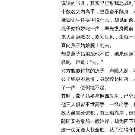
说话的当儿，其实早已敌我恶战到
十数名大内高手，更是奋不顾身，
麻四先生还要再说什么，却见面前
燕子姑娘娇叱一声，率先纵身而前
来人高冠敞衣，双袖生风，生就一
直向燕子姑娘腕上削去。
却是燕子姑娘放他不过，她果然身
轻叱一声道：“去。”
对方貌似钟馗的汉子，声随人起，
公子锦更不怠慢，身形猝起即落，
了一声，便倒地不起。
其时，燕子姑娘与麻四先生，已分
他三人俱皆不世高手，一经出手，
敌人虽冒死进犯，有三船靠岸，但
随即又有敌船一艘泊岸，却为四下
这一仗无疑大获全胜，从而使得守