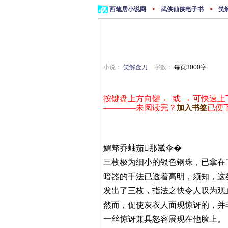
西笔居小说网
>
武侠仙侠电子书
>
笑
小说：
笑解金刀
字数：
每页3000字
按键盘上方向键 ← 或 → 可快速上
————未阅读完？
已便
加入书签
媚筇乔蚰茄那崴伞�
三枚极为细小的银色钢珠，已拿在
暗器的手法已透着高明，须知，这
发出了三枚，指法之快令人叹为观
然而，促使灰衣人面现惊讶的，并
一丝惊讶兼具怒容展现在他脸上。