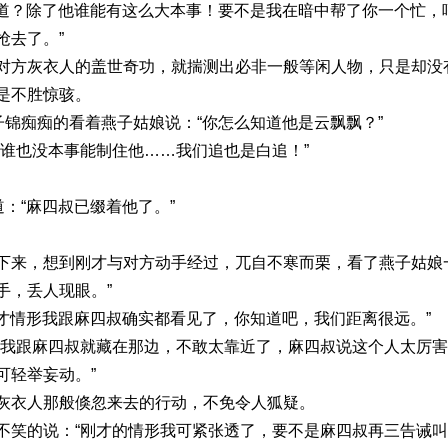
不知道？除了他谁能有这么大本事！要不是我在暗中帮了你一个忙
抢去了。”
对方灰衣人的盖世奇功，就揣测出必非一般等闲人物，只是却没
是不胜惊骇。
子锦痴痴的看着燕子姑娘说：“你怎么知道他是云飘飘？”
，谁也没本事能制住他……我们追也是白追！”
道：“麻四叔已缀着他了。”
下来，想到刚才与对方动手经过，兀自不寒而栗，看了燕子姑娘
手，丢人现眼。”
刚才情形我跟麻四叔确实都看见了，你知道吧，我们距离很远。”
“我跟麻四叔就藏在那边，不敢太靠近了，麻四叔说这个人太厉
可轻举妄动。”
灰衣人那般倏忽来去的行动，不免令人狐疑。
不笑的说：“刚才的情形我可紧张透了，要不是麻四叔再三告诫