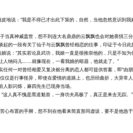
，俏皮地说：“我是不得已才出此下策的，自然，当他忽然意识到
仙子当真神威盖世，想不到连大名鼎鼎的云飘飘也会对她畏惧三分
谈起的一段有关丁仙子与云飘飘曾经相恋的往事，印证于今日此
子姑娘说：“其实若论及武功，我娘一直是很推崇他的，只是不知
让人纳闷儿……就像现在，一看我娘的暗器，他就走了。”
实任何一对曾经相爱又复决裾分离的恋人都可提供答案，即“由
不仅仅是行事怪异，即使在爱情的道路上，也历经曲折，大异常
前人影闪烁，麻四先生已现身当场。
：“这人真不愧是黑道魁首，一身功夫高极了，真正是来去无踪。”
尽苦心布置的手脚，想不到在他看来简直形同虚设，要不是他急