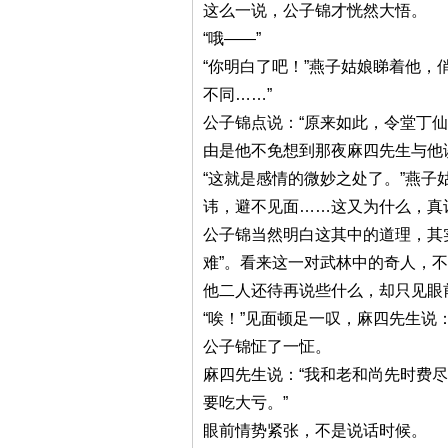
这么一说，公子锦才恍然大悟。
“哦——”
“你明白了吧！”燕子姑娘睇着他
不同……”
公子锦点说：“原来如此，令堂丁
由是他不免想到那夜麻四先生与他
“这就是感情的微妙之处了。”燕
讳，避不见面……这又为什么，真
公子锦当然明白这其中的道理，其
难”。看来这一对武林中的奇人，
他二人还待再说些什么，却只见眼
“唉！”见面顿足一叹，麻四先生说
公子锦怔了一怔。
麻四先生说：“我和老和尚先时费
要吃大亏。”
眼前情势紧张，不是说话时候。