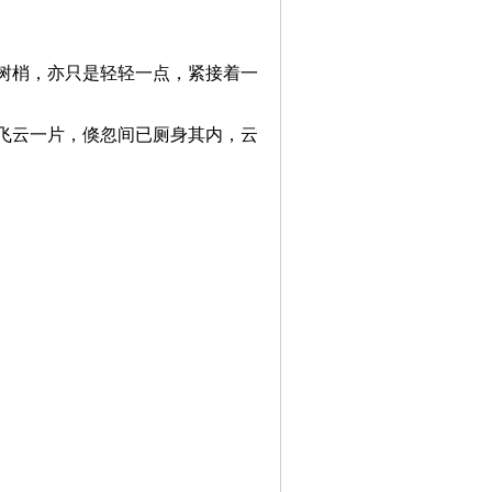
树梢，亦只是轻轻一点，紧接着一
飞云一片，倏忽间已厕身其内，云