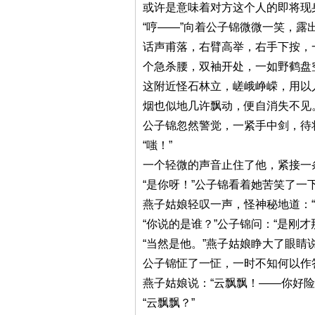
或许是意味着对方这个人的即将现
“哼——”向着公子锦微微一笑，露
话声甫落，右臂高举，右手下按，
个急杀腰，双袖开处，一如野鹤盘
这附近怪石林立，嵯峨峥嵘，用以
烟也似地几许飘动，便自消失不见
公子锦忽然警觉，一紧手中剑，待
“嗤！”
一个轻微的声音止住了他，紧接一
“是你呀！”公子锦看着她苦笑了一
燕子姑娘轻叹一声，怪神秘地道：“
“你说的是谁？”公子锦问：“是刚才
“当然是他。”燕子姑娘睁大了眼睛说
公子锦怔了一怔，一时不知何以作
燕子姑娘说：“云飘飘！——你好险
“云飘飘？”