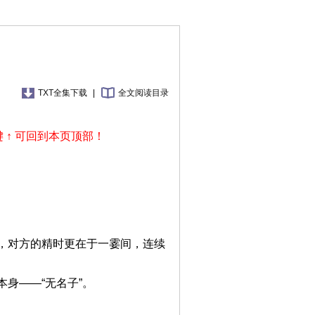
TXT全集下载
|
全文阅读目录
 ↑ 可回到本页顶部！
，对方的精时更在于一霎间，连续
身——“无名子”。