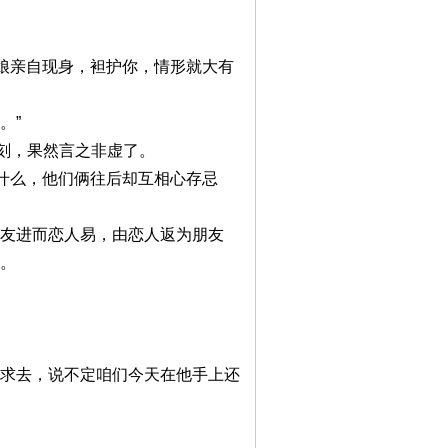
我娘亲自现身，袒护你，情形就大有
。”
刻，果然言之非虚了。
为什么，他们俩往后却互相心存忌
朋友进而恋人易，由恋人返为朋友
人。
于求去，说不定咱们今天在他手上还