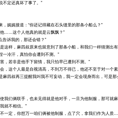
说不定还真坏了事了。”
来，娓娓接道：“你还记得藏在石头缝里的那条小船么？”
他……这个人他真的就是云飘飘？”
这么告诉我的，那还会错？”
形是这样，麻四叔原来也留意到了那条小船，和我们一样猜测出
捏一冷汗，真怕你会遭到不测。”
厉害，若非是他手下留情，我只怕早已遭到不测。”
不会，这个人最是自视清高，不到万不得已，他还不至于对一个
是麻四叔再三提醒我叫我不可妄动，我一定会现身而出，可是那
即使我们俩联手，也未见得就是他对手，一旦为他制服，那可就麻
我就不相信。”
可不一定，你想万一咱们俩被他制服，点了穴，拿我们作为人质…