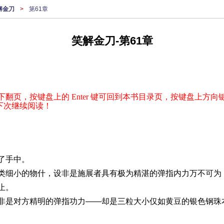
解金刀
>
第61章
笑解金刀-第61章
下翻页，按键盘上的 Enter 键可回到本书目录页，按键盘上方向键
下次继续阅读！
了手中。
类细小的物什，设非是施展者具有极为精湛的弹指内力万不可为
止。
非是对方精明的弹指功力——却是三粒大小仅如黄豆的银色钢珠本