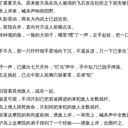
了紧要关头。原来敌方虽在岛人顽强的飞石攻击抗拒之下损失惨
杀上岸来，喊杀声响彻四野。
人影晃动，两名大内武士已趋近前。
，双指合并，直向对方这人前额点去。
张钟馗的脸，一脸的大胡子，嘴里“嘿”了一声，左手起处，把一
手不凡，那一只纤纤细手霍地向下沉，不退反进，只一下已拿住
呼一声，已撂出七尺开外，“叮当”声中，手中短刀已脱手摔落。
左足挑处，已点中那人前胸穴脉要害，后者“吭”
别迎着其他敌人，战在一起。
极是可观，不消片刻已把首途蹿进的来犯敌人全数就歼。
岛上僧人拼死效命，片刻间把来犯的敌人全数就歼。
部署达摩院的和尚援前例，诱敌上岸，一举而上，喊杀声中全数
护岛上达摩院的弟子得到了一个经验——诱敌上岸，合围歼之。