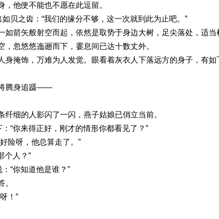
身，他便不能也不愿在此逗留。
出如贝之齿：“我们的缘分不够，这一次就到此为止吧。”
一如箭矢般射空而起，依然是取势于身边大树，足尖落处，适当
空，忽悠悠迤逦而下，霎息间已达十数丈外。
人身掩饰，万难为人发觉。眼看着灰衣人下落远方的身子，有如
。
将腾身追蹑——
条纤细的人影闪了一闪，燕子姑娘已俏立当前。
下：“你来得正好，刚才的情形你都看见了？”
好险呀，他总算走了。”
那个人？”
：“你知道他是谁？”
答。
呀！”