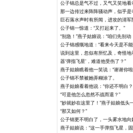
公子锦总是气不过，又气又笑地看
那一边传过来阵阵骚动声，似乎是
巨石落水声时有所闻，进攻的清军
公子锦一惊道：“又打起来了。”
“别急！”燕子姑娘说：“咱们先别
公子锦感慨地道：“看来今天是不
说到这里，忽似有所忆及，奇怪地
器‘弹指飞星’，难道他受伤了？”
燕子姑娘瞧着他一笑说：“谢谢你
公子锦不禁被她弄糊涂了。
燕子姑娘看着他说：“你还不明白？
“可是他怎么忽然不战而退？”
“妙就妙在这里了！”燕子姑娘低头
“那又如何？”
公子锦更不明白了，一头雾水地向
燕子姑娘说：“这一手弹指飞星，固