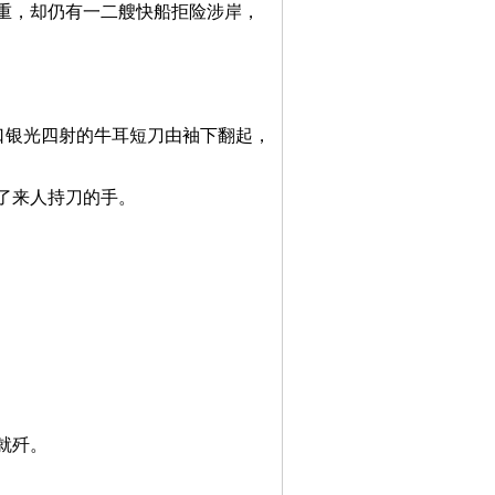
重，却仍有一二艘快船拒险涉岸，
口银光四射的牛耳短刀由袖下翻起，
了来人持刀的手。
就歼。