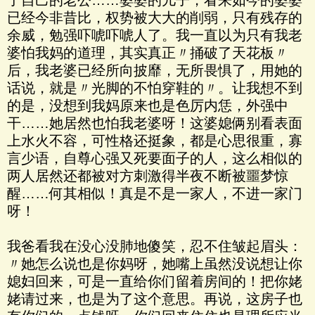
了自己的老公……婆婆的儿子，看来如今的婆婆
已经今非昔比，权势被大大的削弱，只有残存的
余威，勉强吓唬吓唬人了。我一直以为只有我老
婆怕我妈的道理，其实真正〃捅破了天花板〃
后，我老婆已经所向披靡，无所畏惧了，用她的
话说，就是〃光脚的不怕穿鞋的〃。让我想不到
的是，没想到我妈原来也是色厉内恁，外强中
干……她居然也怕我老婆呀！这婆媳俩别看表面
上水火不容，可性格还挺象，都是心思很重，寡
言少语，自尊心强又死要面子的人，这么相似的
两人居然还都被对方刺激得半夜不断被噩梦惊
醒……何其相似！真是不是一家人，不进一家门
呀！
我爸看我在没心没肺地傻笑，忍不住皱起眉头：
〃她怎么说也是你妈呀，她嘴上虽然没说想让你
媳妇回来，可是一直给你们留着房间的！把你姥
姥请过来，也是为了这个意思。再说，这房子也