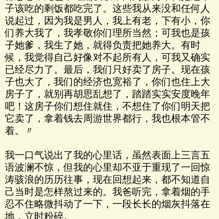
子该吃的剩饭都吃完了。这些我从来没和任何人
说起过，因为我是男人，我上有老，下有小，你
们养大我了，我孝敬你们理所当然；可我也是孩
子她爹，我生了她，就得负责把她养大。有时
候，我觉得自己好像对不起所有人，可我又确实
已经尽力了。最后，我们只好卖了房子。现在孩
子也大了，我们的经济也宽裕了，你们也住上大
房子了，就别再胡思乱想了，踏踏实实安度晚年
吧！这房子你们想住就住，不想住了你们明天把
它卖了，拿着钱去周游世界都行，我也根本管不
着。〃
我一口气说出了我的心里话，虽然表面上三言五
语波澜不惊，但我的心里却不亚于重现了一回惊
涛骇浪的历历往事，现在回想起来，都不知道自
己当时是怎样熬过来的。我爸听完，拿着烟的手
忍不住略微抖动了一下，一段长长的烟灰抖落在
地，立时粉碎。