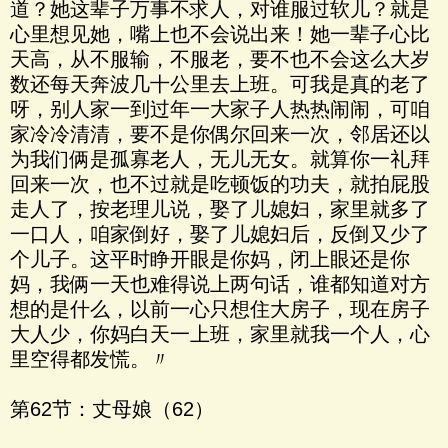
道？她这辈子万事不求人，对谁服过软儿？就是
心里想见她，嘴上也不会说出来！她一辈子心比
天高，从不服输，不服老，要不也不会这么大岁
数还每天奔波几十公里去上班。可我是真的老了
呀，别人家一到过年一大家子人热热闹闹，可咱
家冷冷清清，要不是你偶尔回来一次，邻居还以
为我们俩是孤寡老人，无儿无女。就算你一礼拜
回来一次，也不过就是吃顿饭的功夫，就拍屁股
走人了，按老理儿说，娶了儿媳妇，家里就多了
一口人，咱家倒好，娶了儿媳妇后，反倒又少了
个儿子。这平时睁开眼是你妈，闭上眼还是你
妈，我俩一天也难得说上两句话，谁都知道对方
想的是什么，以前一心只想住大房子，现在房子
大人少，你妈白天一上班，家里就我一个人，心
里空得都发慌。〃
第62节：丈母娘（62）