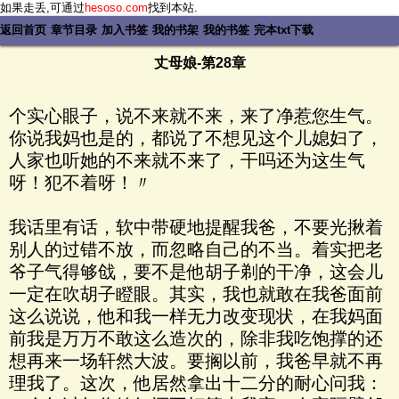
如果走丢,可通过
hesoso.com
找到本站.
返回首页
章节目录
加入书签
我的书架
我的书签
完本txt下载
丈母娘-第28章
个实心眼子，说不来就不来，来了净惹您生气。
你说我妈也是的，都说了不想见这个儿媳妇了，
人家也听她的不来就不来了，干吗还为这生气
呀！犯不着呀！〃
我话里有话，软中带硬地提醒我爸，不要光揪着
别人的过错不放，而忽略自己的不当。着实把老
爷子气得够戗，要不是他胡子剃的干净，这会儿
一定在吹胡子瞪眼。其实，我也就敢在我爸面前
这么说说，他和我一样无力改变现状，在我妈面
前我是万万不敢这么造次的，除非我吃饱撑的还
想再来一场轩然大波。要搁以前，我爸早就不再
理我了。这次，他居然拿出十二分的耐心问我：