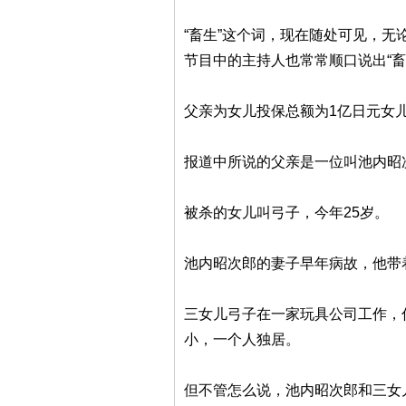
“畜生”这个词，现在随处可见，无
节目中的主持人也常常顺口说出“畜
父亲为女儿投保总额为1亿日元女
报道中所说的父亲是一位叫池内昭
被杀的女儿叫弓子，今年25岁。
池内昭次郎的妻子早年病故，他带
三女儿弓子在一家玩具公司工作，
小，一个人独居。
但不管怎么说，池内昭次郎和三女