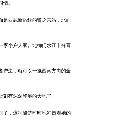
同情。
面是西武新宿线的鹭之宫站，北面
一家小户人家。北御门水江十分喜
窗户边，就可以一览西南方向的全
上刻有深深印痕的天地了。
别了，这种酸楚时时地冲击着她的