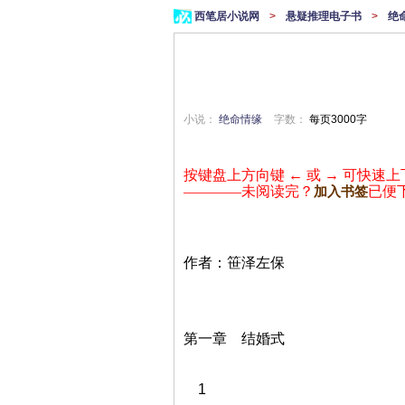
西笔居小说网
>
悬疑推理电子书
>
绝
小说：
绝命情缘
字数：
每页3000字
按键盘上方向键 ← 或 → 可快速上
————未阅读完？
已便
加入书签
作者：笹泽左保
第一章 结婚式
1