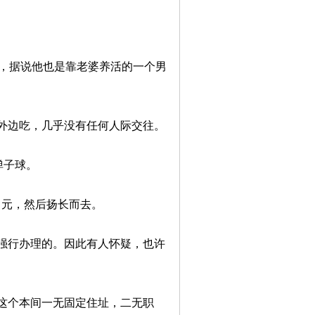
候，据说他也是靠老婆养活的一个男
外边吃，几乎没有任何人际交往。
弹子球。
日元，然后扬长而去。
强行办理的。因此有人怀疑，也许
这个本间一无固定住址，二无职