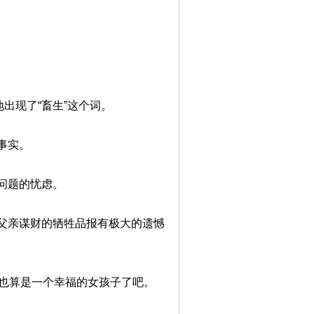
出现了“畜生”这个词。
事实。
问题的忧虑。
父亲谋财的牺牲品报有极大的遗憾
何也算是一个幸福的女孩子了吧。