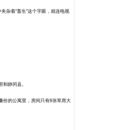
夹杂着“畜生”这个字眼，就连电视
府和静冈县。
廉价的公寓里，房间只有6张草席大