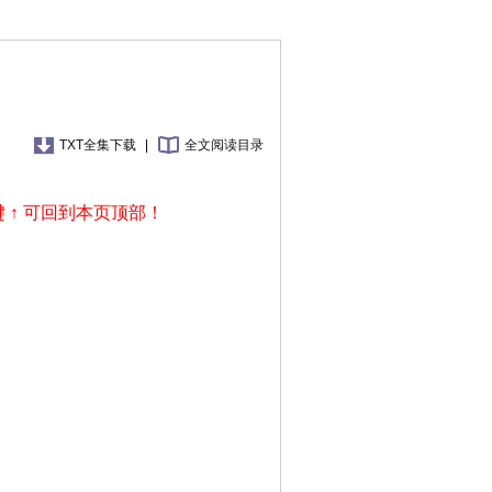
TXT全集下载
|
全文阅读目录
 ↑ 可回到本页顶部！