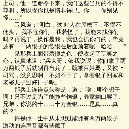
上司，他一道命令下来，我们这些当兵的不得不
尊啊，所以捉你也是情非得已。你……你别见
怪……”
卫风道：“明白，这叫‘人在屋檐下，不得不
低头’。我不怪你们，我若怪了，我能来找你们
吗？再说了，换作是我，我也会抓你们的，毕竟
还有一千两银子的赏银在后面顶着呢，哈哈……”
见那兵士面带羞愧之色，便收起了玩笑之
心，认真地道：“兵大哥，依我说呢，你们拿了两
万两银子后就别再当兵了，既被百姓骂，又被上
司骂，没意思啊！不如不干了，拿着银子回家和
老婆儿子过好日子呢。”
那兵士连连点头称是，道：“唉，哪个想干
啊！只不过是为了能挣些饷银，养家糊口罢了。
兄弟，你说的十……十万金银……是真……真
的？”
许是他一生中从未想过能拥有两万两银子，
激动的连声音都有些颤了。