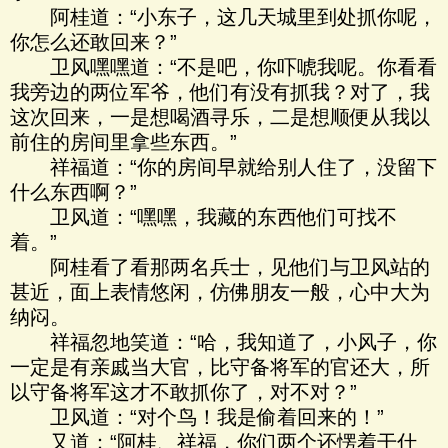
阿桂道：“小东子，这几天城里到处抓你呢，
你怎么还敢回来？”
卫风嘿嘿道：“不是吧，你吓唬我呢。你看看
我旁边的两位军爷，他们有没有抓我？对了，我
这次回来，一是想喝酒寻乐，二是想顺便从我以
前住的房间里拿些东西。”
祥福道：“你的房间早就给别人住了，没留下
什么东西啊？”
卫风道：“嘿嘿，我藏的东西他们可找不
着。”
阿桂看了看那两名兵士，见他们与卫风站的
甚近，面上表情悠闲，仿佛朋友一般，心中大为
纳闷。
祥福忽地笑道：“哈，我知道了，小风子，你
一定是有亲戚当大官，比守备将军的官还大，所
以守备将军这才不敢抓你了，对不对？”
卫风道：“对个鸟！我是偷着回来的！”
又道：“阿桂、祥福，你们两个还愣着干什