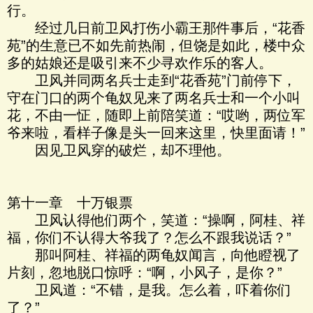
行。
经过几日前卫风打伤小霸王那件事后，“花香
苑”的生意已不如先前热闹，但饶是如此，楼中众
多的姑娘还是吸引来不少寻欢作乐的客人。
卫风并同两名兵士走到“花香苑”门前停下，
守在门口的两个龟奴见来了两名兵士和一个小叫
花，不由一怔，随即上前陪笑道：“哎哟，两位军
爷来啦，看样子像是头一回来这里，快里面请！”
因见卫风穿的破烂，却不理他。
第十一章 十万银票
卫风认得他们两个，笑道：“操啊，阿桂、祥
福，你们不认得大爷我了？怎么不跟我说话？”
那叫阿桂、祥福的两龟奴闻言，向他瞪视了
片刻，忽地脱口惊呼：“啊，小风子，是你？”
卫风道：“不错，是我。怎么着，吓着你们
了？”