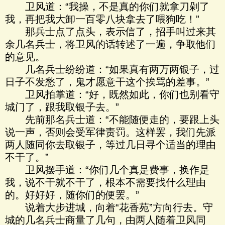
卫风道：“我操，不是真的你们就拿刀剁了
我，再把我大卸一百零八块拿去了喂狗吃！”
那兵士点了点头，表示信了，招手叫过来其
余几名兵士，将卫风的话转述了一遍，争取他们
的意见。
几名兵士纷纷道：“如果真有两万两银子，过
日子不发愁了，鬼才愿意干这个挨骂的差事。”
卫风拍掌道：“好，既然如此，你们也别看守
城门了，跟我取银子去。”
先前那名兵士道：“不能随便走的，要跟上头
说一声，否则会受军律责罚。这样罢，我们先派
两人随同你去取银子，等过几日寻个适当的理由
不干了。”
卫风摆手道：“你们几个真是费事，换作是
我，说不干就不干了，根本不需要找什么理由
的。好好好，随你们的便罢。”
说着大步进城，向着“花香苑”方向行去。守
城的几名兵士商量了几句，由两人随着卫风同