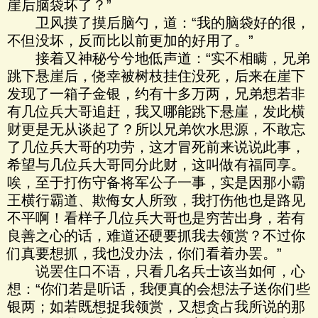
崖后脑袋坏了？”
卫风摸了摸后脑勺，道：“我的脑袋好的很，
不但没坏，反而比以前更加的好用了。”
接着又神秘兮兮地低声道：“实不相瞒，兄弟
跳下悬崖后，侥幸被树枝挂住没死，后来在崖下
发现了一箱子金银，约有十多万两，兄弟想若非
有几位兵大哥追赶，我又哪能跳下悬崖，发此横
财更是无从谈起了？所以兄弟饮水思源，不敢忘
了几位兵大哥的功劳，这才冒死前来说说此事，
希望与几位兵大哥同分此财，这叫做有福同享。
唉，至于打伤守备将军公子一事，实是因那小霸
王横行霸道、欺侮女人所致，我打伤他也是路见
不平啊！看样子几位兵大哥也是穷苦出身，若有
良善之心的话，难道还硬要抓我去领赏？不过你
们真要想抓，我也没办法，你们看着办罢。”
说罢住口不语，只看几名兵士该当如何，心
想：“你们若是听话，我便真的会想法子送你们些
银两；如若既想捉我领赏，又想贪占我所说的那