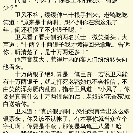
问道：“小风子，你哪里来的银票？有多
少？”
卫风不答，缓缓伸出十根手指来。老鸨吃吃
笑道：“原来是十两啊。想不到你在我这混了一
年，倒还积攒了不少银子呢。”
卫风看了看身侧的两名兵士，微笑摇头，大
声道：“十两？十两银子我才懒得回来拿呢。告诉
你，听清楚了，是十万两还多！”
他声音甚大，惹得厅内的客人们纷纷转头向
他看来。
十万两银子绝对算是一笔巨资，若说卫风能
有十万两银子，就是打死老鸨她也不会相信，不
由笑的浑身肥内乱颤，指着卫风道：“小风子，你
要是真有什么十万两银票的话，老娘这‘花香苑’就
白送给你。”
卫风道：“真的假的啊，恐怕我真拿出这么多
银票来，你又该不认帐了。有本事你就当众立个
字据啊，你要是不敢，那便是乌龟王八蛋！哈