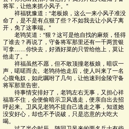
将军，让他来抓小风子。”
祥福犹豫道：“老板娘，这么一来小风子准没
命了，是不是有点狠了些？不如我去让小风子离
开，免了这事端。”
老鸨笑道：“狠？这可是他自找的麻烦，怪得
了谁去？再说了，守备将军那里还有一千两赏银
可拿……你快去，好酒好菜的只管给他上，莫让
他走了。”
祥福虽然不愿，但不敢顶撞老板娘，暗叹一
声，喏喏而去。老鸨待他走后，使人叫来了一名
心腹龟奴，如此嘱咐了几句，让他速到金陵守备
将军那里告密。
待事情安排好了，老鸨左右无事，又担心祥
福靠不住，会便偷暗示卫风逃走，便亲自出去招
呼起来。卫风见老鸨不提自己逃走之事，知道她
没安好心，却也不予说破，只是恣意的大吃大
喝。
过了半个时辰，随同卫风来的两名兵士有些