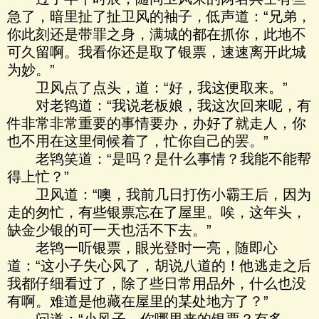
急了，暗里扯了扯卫风的袖子，低声道：“兄弟，
你此刻还是带罪之身，满城的都在抓你，此地不
可久留啊。我看你还是取了银票，速速离开此城
为妙。”
卫风点了点头，道：“好，我这便取来。”
对老鸨道：“我说老板娘，我这次回来呢，有
件非常非常重要的事情要办，办好了就走人，你
也不用在这里伺候着了，忙你自己的罢。”
老鸨笑道：“是吗？是什么事情？我能不能帮
得上忙？”
卫风道：“噢，我前几日打伤小霸王后，因为
走的匆忙，有些银票忘在了屋里。唉，这年头，
缺金少银的可一天也活不下去。”
老鸨一听银票，眼光登时一亮，随即心
道：“这小子失心风了，胡说八道的！他逃走之后
我都仔细看过了，除了些日常用品外，什么也没
有啊。难道是他藏在屋里的某处地方了？”