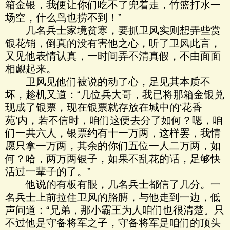
箱金银，我便让你们吃不了兜着走，竹篮打水一
场空，什么鸟也捞不到！”
几名兵士家境贫寒，要抓卫风实则想弄些赏
银花销，倒真的没有害他之心，听了卫风此言，
又见他表情认真，一时间弄不清真假，不由面面
相觑起来。
卫风见他们被说的动了心，足见其本质不
坏，趁机又道：“几位兵大哥，我已将那箱金银兑
现成了银票，现在银票就存放在城中的‘花香
苑’内，若不信时，咱们这便去分了如何？嗯，咱
们一共六人，银票约有十一万两，这样罢，我情
愿只拿一万两，其余的你们五位一人二万两，如
何？哈，两万两银子，如果不乱花的话，足够快
活过一辈子的了。”
他说的有板有眼，几名兵士都信了几分。一
名兵士上前拉住卫风的胳膊，与他走到一边，低
声问道：“兄弟，那小霸王为人咱们也很清楚。只
不过他是守备将军之子，守备将军是咱们的顶头