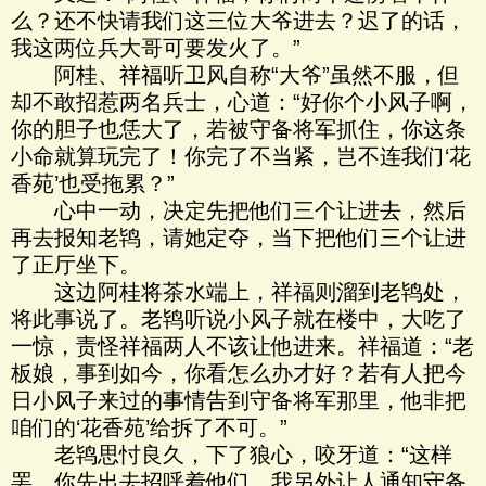
么？还不快请我们这三位大爷进去？迟了的话，
我这两位兵大哥可要发火了。”
阿桂、祥福听卫风自称“大爷”虽然不服，但
却不敢招惹两名兵士，心道：“好你个小风子啊，
你的胆子也恁大了，若被守备将军抓住，你这条
小命就算玩完了！你完了不当紧，岂不连我们‘花
香苑’也受拖累？”
心中一动，决定先把他们三个让进去，然后
再去报知老鸨，请她定夺，当下把他们三个让进
了正厅坐下。
这边阿桂将茶水端上，祥福则溜到老鸨处，
将此事说了。老鸨听说小风子就在楼中，大吃了
一惊，责怪祥福两人不该让他进来。祥福道：“老
板娘，事到如今，你看怎么办才好？若有人把今
日小风子来过的事情告到守备将军那里，他非把
咱们的‘花香苑’给拆了不可。”
老鸨思忖良久，下了狼心，咬牙道：“这样
罢，你先出去招呼着他们，我另外让人通知守备