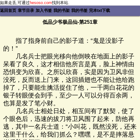
如果走丢,可通过
hesoso.com
找到本站.
返回首页
章节目录
加入书签
我的书架
我的书签
完本txt下载
低品少爷极品仙-第251章
指了指身前自己的影子道：“鬼是没影子
的！”
几名兵士把眼光移向他倒映在地面上的影子
呆看了良久，这才相信他所言是真，脸上神情由
恐惧变为欣喜。之所以欣喜，实是因为卫风非但
没死，反而送上门来，这回插翅也不能让他给跑
掉了，只要能生擒活捉住了他，一千两白花花的
银子转眼便会到手，至少一人可以分得百余两，
也算是发了笔小财。
几名兵士相处日处，相互间有了默契，使了
个眼色后，迅速的拔刀将卫风围了起来，防他再
逃，其中一名兵士道：“小叫花，既然没死，还来
这里干什么，给我们抓么？嘿嘿，是不是摔落悬