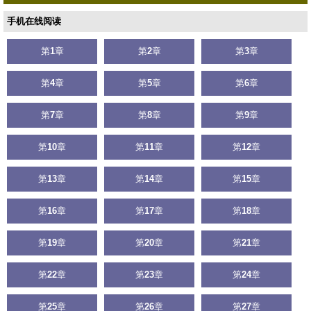
手机在线阅读
第
1
章
第
2
章
第
3
章
第
4
章
第
5
章
第
6
章
第
7
章
第
8
章
第
9
章
第
10
章
第
11
章
第
12
章
第
13
章
第
14
章
第
15
章
第
16
章
第
17
章
第
18
章
第
19
章
第
20
章
第
21
章
第
22
章
第
23
章
第
24
章
第
25
章
第
26
章
第
27
章