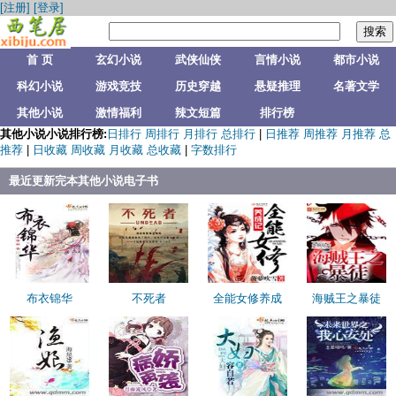
[注册]
[登录]
首 页
玄幻小说
武侠仙侠
言情小说
都市小说
科幻小说
游戏竞技
历史穿越
悬疑推理
名著文学
其他小说
激情福利
辣文短篇
排行榜
其他小说小说排行榜:
日排行
周排行
月排行
总排行
|
日推荐
周推荐
月推荐
总
推荐
|
日收藏
周收藏
月收藏
总收藏
|
字数排行
最近更新完本其他小说电子书
布衣锦华
不死者
全能女修养成
海贼王之暴徒