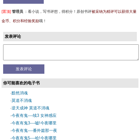
[置顶]
管理员
：
看小说，写书评想，得积分！原创书评
被采纳为精评可以获得大量
金币、积分和经验奖励
哦！
发表评论
你可能喜欢的电子书
·
黯然消魂
·
莫道不消魂
·
逆天成神 莫道不消魂
·
今夜有鬼----续3 女神感应
·
今夜有鬼3----嘘!今夜哪里
·
今夜有鬼----番外篇那一夜
·
今夜有鬼5----哈!今夜哪里