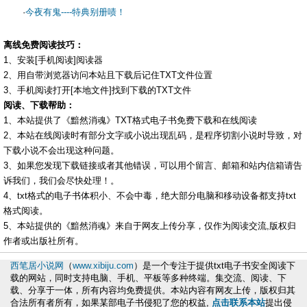
·
今夜有鬼----特典别册啧！
离线免费阅读技巧：
1、安装[手机阅读]阅读器
2、用自带浏览器访问本站且下载后记住TXT文件位置
3、手机阅读打开[本地文件]找到下载的TXT文件
阅读、下载帮助：
1、本站提供了《黯然消魂》TXT格式电子书免费下载和在线阅读
2、本站在线阅读时有部分文字或小说出现乱码，是程序切割小说时导致，对
下载小说不会出现这种问题。
3、如果您发现下载链接或者其他错误，可以用个留言、邮箱和站内信箱请告
诉我们，我们会尽快处理！。
4、txt格式的电子书体积小、不会中毒，绝大部分电脑和移动设备都支持txt
格式阅读。
5、本站提供的《黯然消魂》来自于网友上传分享，仅作为阅读交流,版权归
作者或出版社所有。
西笔居小说网
（
www.xibiju.com
）是一个专注于提供txt电子书安全阅读下
载的网站，同时支持电脑、手机、平板等多种终端。集交流、阅读、下
载、分享于一体，所有内容均免费提供。本站内容有网友上传，版权归其
合法所有者所有，如果某部电子书侵犯了您的权益,
点击联系本站
提出侵