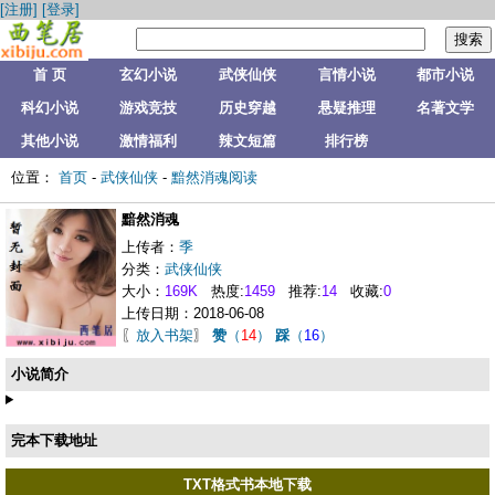
[注册]
[登录]
首 页
玄幻小说
武侠仙侠
言情小说
都市小说
科幻小说
游戏竞技
历史穿越
悬疑推理
名著文学
其他小说
激情福利
辣文短篇
排行榜
位置：
首页
-
武侠仙侠
-
黯然消魂阅读
黯然消魂
上传者：
季
分类：
武侠仙侠
大小：
169K
热度:
1459
推荐:
14
收藏:
0
上传日期：2018-06-08
〖
放入书架
〗
赞
（
14
）
踩
（
16
）
小说简介
完本下载地址
TXT格式书本地下载